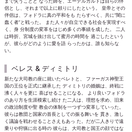
まで失うことと なった師を、エーデルガルトは自らの伴
侶と し、それまで以上に頼りにしたという。 皇帝とその
伴侶は、フォドラに真の平和をも たらすべく、共に“闇に
蠢く者”と戦った。 また人々が自立できる社会を実現すべ
く、身 分制度の変革をはじめ多くの事績を成した。 二人
は時折、宮城を抜け出して蜜月の時間を 過ごしたという
が、彼らがどのように愛を語 らったかは、誰も知らな
い。
ベレス & ディミトリ
新たな大司教の座に就いたベレトと、 ファーガス神聖王
国の王位を正式に継承した ディミトリの婚姻は、終戦に
沸く人々を更に 喜ばせることになる。 より良いフォドラ
のあり方を生涯模索し続け た二人は、理想を求め、旧来
の政治制度や聖 教会の体制を一つずつ変革していった。
彼らは教団と国家の首長としての振る舞いを 貫き、激し
く議論を戦わせることさえもあっ た。だが二人きりで遠
乗りや狩猟に出る時の 彼らは、大司教と国王の顔ではな