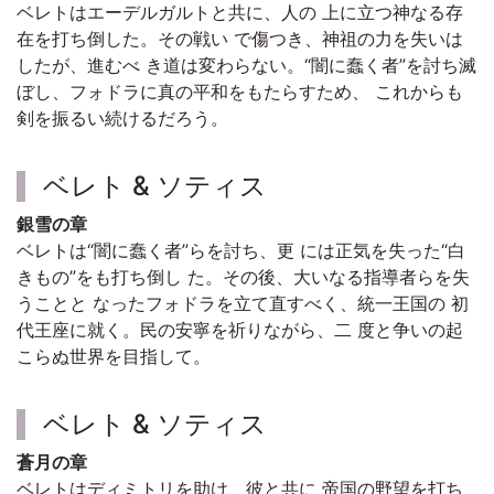
ベレトはエーデルガルトと共に、人の 上に立つ神なる存
在を打ち倒した。その戦い で傷つき、神祖の力を失いは
したが、進むべ き道は変わらない。“闇に蠢く者”を討ち滅
ぼし、フォドラに真の平和をもたらすため、 これからも
剣を振るい続けるだろう。
ベレト & ソティス
銀雪の章
ベレトは“闇に蠢く者”らを討ち、更 には正気を失った“白
きもの”をも打ち倒し た。その後、大いなる指導者らを失
うことと なったフォドラを立て直すべく、統一王国の 初
代王座に就く。民の安寧を祈りながら、二 度と争いの起
こらぬ世界を目指して。
ベレト & ソティス
蒼月の章
ベレトはディミトリを助け、彼と共に 帝国の野望を打ち