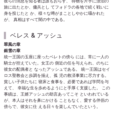
彼らの消息を知る者は誰もおらず、 得物を片手に漂泊の
旅に出たとか、傭兵とし てフォドラの各地で続く戦いに
身を投じたと か、様々な噂がまことしやかに囁かれた
が、 真相はすべて闇の中である。
ベレス & アッシュ
翠風の章
銀雪の章
統一王国の玉座に座ったベレトの傍ら には、常に一人の
騎士が控えていた。女王の 側近の任を与えられ、のちに
彼女の配偶者と なったアッシュである。 統一王国はセイ
ロス聖教会と歩調を揃え、孤 児の救済事業に尽力する。
貧しい子供たちに 寝床と食事を、必要であれば学問を与
えて、 幸福な生を歩めるようにと手厚く支援した。 この
事績は、王婿アッシュの助言あってこそ といわれている
が、本人はそれを鼻にかける こともなく、愛する伴侶の
傍らで、彼女に仕 える日々を楽しんでいたという。