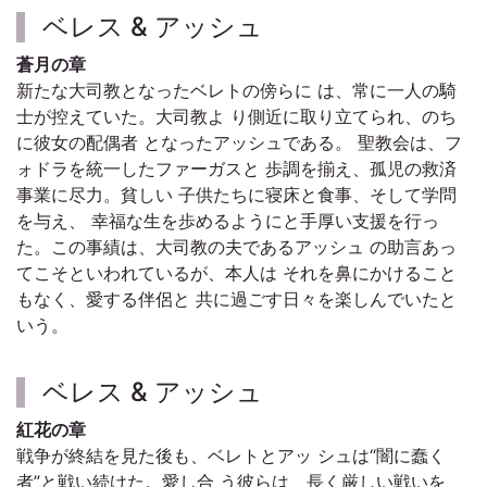
ベレス & アッシュ
蒼月の章
新たな大司教となったベレトの傍らに は、常に一人の騎
士が控えていた。大司教よ り側近に取り立てられ、のち
に彼女の配偶者 となったアッシュである。 聖教会は、フ
ォドラを統一したファーガスと 歩調を揃え、孤児の救済
事業に尽力。貧しい 子供たちに寝床と食事、そして学問
を与え、 幸福な生を歩めるようにと手厚い支援を行っ
た。この事績は、大司教の夫であるアッシュ の助言あっ
てこそといわれているが、本人は それを鼻にかけること
もなく、愛する伴侶と 共に過ごす日々を楽しんでいたと
いう。
ベレス & アッシュ
紅花の章
戦争が終結を見た後も、ベレトとアッ シュは“闇に蠢く
者”と戦い続けた。愛し合 う彼らは、長く厳しい戦いを、