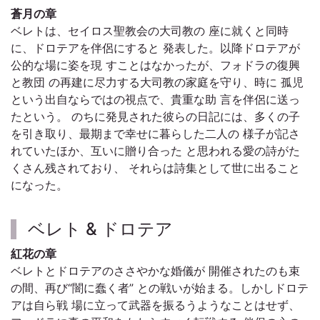
蒼月の章
ベレトは、セイロス聖教会の大司教の 座に就くと同時
に、ドロテアを伴侶にすると 発表した。以降ドロテアが
公的な場に姿を現 すことはなかったが、フォドラの復興
と教団 の再建に尽力する大司教の家庭を守り、時に 孤児
という出自ならではの視点で、貴重な助 言を伴侶に送っ
たという。 のちに発見された彼らの日記には、多くの子
を引き取り、最期まで幸せに暮らした二人の 様子が記さ
れていたほか、互いに贈り合った と思われる愛の詩がた
くさん残されており、 それらは詩集として世に出ること
になった。
ベレト & ドロテア
紅花の章
ベレトとドロテアのささやかな婚儀が 開催されたのも束
の間、再び“闇に蠢く者” との戦いが始まる。しかしドロテ
アは自ら戦 場に立って武器を振るうようなことはせず、