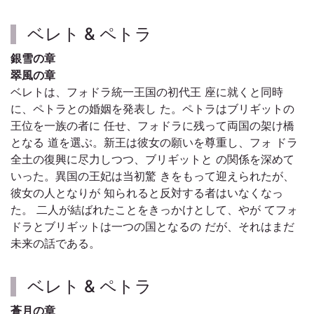
ベレト & ペトラ
銀雪の章
翠風の章
ベレトは、フォドラ統一王国の初代王 座に就くと同時
に、ペトラとの婚姻を発表し た。ペトラはブリギットの
王位を一族の者に 任せ、フォドラに残って両国の架け橋
となる 道を選ぶ。新王は彼女の願いを尊重し、フォ ドラ
全土の復興に尽力しつつ、ブリギットと の関係を深めて
いった。異国の王妃は当初驚 きをもって迎えられたが、
彼女の人となりが 知られると反対する者はいなくなっ
た。 二人が結ばれたことをきっかけとして、やが てフォ
ドラとブリギットは一つの国となるの だが、それはまだ
未来の話である。
ベレト & ペトラ
蒼月の章