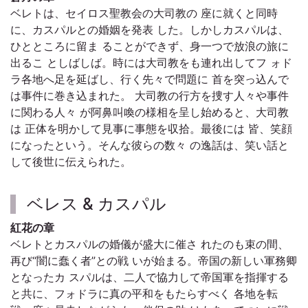
ベレトは、セイロス聖教会の大司教の 座に就くと同時
に、カスパルとの婚姻を発表 した。しかしカスパルは、
ひとところに留ま ることができず、身一つで放浪の旅に
出るこ としばしば。時には大司教をも連れ出してフ ォド
ラ各地へ足を延ばし、行く先々で問題に 首を突っ込んで
は事件に巻き込まれた。 大司教の行方を捜す人々や事件
に関わる人々 が阿鼻叫喚の様相を呈し始めると、大司教
は 正体を明かして見事に事態を収拾。最後には 皆、笑顔
になったという。そんな彼らの数々 の逸話は、笑い話と
して後世に伝えられた。
ベレス & カスパル
紅花の章
ベレトとカスパルの婚儀が盛大に催さ れたのも束の間、
再び“闇に蠢く者”との戦 いが始まる。帝国の新しい軍務卿
となったカ スパルは、二人で協力して帝国軍を指揮する
と共に、フォドラに真の平和をもたらすべく 各地を転