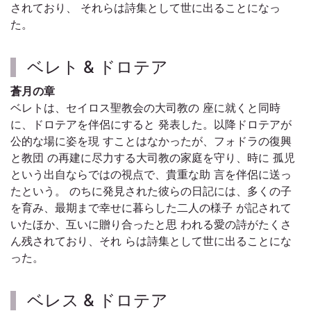
されており、 それらは詩集として世に出ることになっ
た。
ベレト & ドロテア
蒼月の章
ベレトは、セイロス聖教会の大司教の 座に就くと同時
に、ドロテアを伴侶にすると 発表した。以降ドロテアが
公的な場に姿を現 すことはなかったが、フォドラの復興
と教団 の再建に尽力する大司教の家庭を守り、時に 孤児
という出自ならではの視点で、貴重な助 言を伴侶に送っ
たという。 のちに発見された彼らの日記には、多くの子
を育み、最期まで幸せに暮らした二人の様子 が記されて
いたほか、互いに贈り合ったと思 われる愛の詩がたくさ
ん残されており、それ らは詩集として世に出ることにな
った。
ベレス & ドロテア