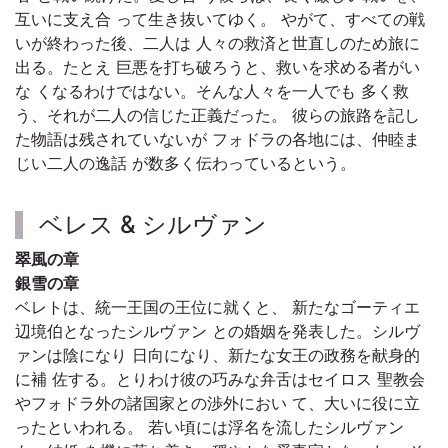
互いに支え合 って生き抜いてゆく。 やがて、すべての戦
いが終わった後、二人は 人々の救済と世直しのため旅に
出る。たとえ 巨悪を打ち破ろうと、救いを求める者がい
な くなるわけではない。そんな人々を一人でも 多く救
う、それが二人の信じた正義だった。 彼らの旅路を記し
た物語は残されていないが フォドラの各地には、仲睦ま
じい二人の逸話 が数多く伝わっているという。
ベレス & シルヴァン
翠風の章
銀雪の章
ベレトは、統一王国の王位に就くと、 新たなゴーティエ
辺境伯となったシルヴァン との婚姻を発表した。シルヴ
ァンは陰になり 日向になり、新たな女王の政務を献身的
に補 佐する。とりわけ彼の巧みな弁舌はセイロス 聖教会
やフォドラ外の諸国家との渉外におい て、大いに役に立
ったといわれる。 若い頃には浮名を流したシルヴァン