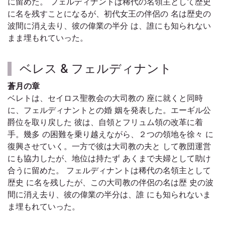
に留めた。 フェルディナントは稀代の名領主として歴史
に名を残すことになるが、初代女王の伴侶の 名は歴史の
波間に消え去り、彼の偉業の半分 は、誰にも知られない
まま埋もれていった。
ベレス & フェルディナント
蒼月の章
ベレトは、セイロス聖教会の大司教の 座に就くと同時
に、フェルディナントとの婚 姻を発表した。エーギル公
爵位を取り戻した 彼は、自領とフリュム領の改革に着
手。幾多 の困難を乗り越えながら、２つの領地を徐々 に
復興させていく。一方で彼は大司教の夫と して教団運営
にも協力したが、地位は持たず あくまで夫婦として助け
合うに留めた。 フェルディナントは稀代の名領主として
歴史 に名を残したが、この大司教の伴侶の名は歴 史の波
間に消え去り、彼の偉業の半分は、誰 にも知られないま
ま埋もれていった。