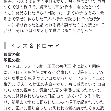
復興に 尽力する新王の家庭を守り、時に孤児という 出自
ならではの視点で、貴重な助言を伴侶に 送ったという。
のちに発見された彼らの日記には、多くの子 を育み、最
期まで幸せに暮らした二人の様子 が記されていたほか、
互いに贈り合ったと思 われる愛の詩がたくさん残されて
おり、それ らは詩集として世に出ることになった。
ベレス & ドロテア
銀雪の章
翠風の章
ベレトは、フォドラ統一王国の初代王 座に就くと同時
に、ドロテアを伴侶にすると 発表した。以降ドロテアが
公的な場に姿を現 すことはなかったが、フォドラ全土の
復興に 尽力する新王の家庭を守り、時に孤児という 出自
ならではの視点で、貴重な助言を伴侶に 送ったという。
のちに発見された彼らの日記には、多くの子 を引き取
り、最期まで幸せに暮らした二人の 様子が記されていた
ほか、互いに贈り合った と思われる愛の詩がたくさん残