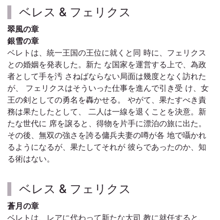
ベレス & フェリクス
翠風の章
銀雪の章
ベレトは、統一王国の王位に就くと同 時に、フェリクス
との婚姻を発表した。新た な国家を運営する上で、為政
者として手を汚 さねばならない局面は幾度となく訪れた
が、 フェリクスはそういった仕事を進んで引き受 け、女
王の剣としての勇名を轟かせる。 やがて、果たすべき責
務は果たしたとして、 二人は一線を退くことを決意。新
たな世代に 席を譲ると、得物を片手に漂泊の旅に出た。
その後、無双の強さを誇る傭兵夫妻の噂が各 地で囁かれ
るようになるが、果たしてそれが 彼らであったのか、知
る術はない。
ベレス & フェリクス
蒼月の章
ベレトは、レアに代わって新たな大司 教に就任すると、