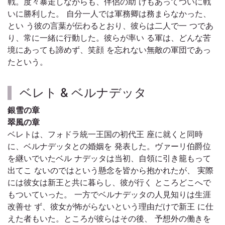
戦。度々暴走しながらも、伴侶の助 けもあってついに戦
いに勝利した。 自分一人では軍務卿は務まらなかった、
とい う彼の言葉が伝わるとおり、彼らは二人で一 つであ
り、常に一緒に行動した。彼らが率い る軍は、どんな苦
境にあっても諦めず、笑顔 を忘れない無敵の軍団であっ
たという。
ベレト & ベルナデッタ
銀雪の章
翠風の章
ベレトは、フォドラ統一王国の初代王 座に就くと同時
に、ベルナデッタとの婚姻を 発表した。ヴァーリ伯爵位
を継いでいたベル ナデッタは当初、自領に引き籠もって
出てこ ないのではという懸念を皆から抱かれたが、 実際
には彼女は新王と共に暮らし、彼が行く ところどこへで
もついていった。 一方でベルナデッタの人見知りは生涯
改善せ ず、彼女が怖がらないという理由だけで新王 に仕
えた者もいた。ところが彼らはその後、 予想外の働きを