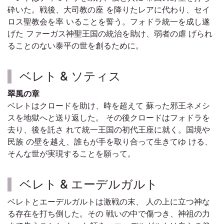
砕いた。戦後、大司教の座 を降りたレアに代わり、セイ
ロス聖教会を率 いることを誓う。フォドラ統一を成し遂
げた ファーガス神聖王国の統治を助け、弱者の虐 げられ
ることのない泰平の世を創るために。
ベレト & ソティス
翠風の章
ベレトはクロードを助け、時を超えて 蘇った邪王ネメシ
スを地獄へと送り返した。 その後クロードはフォドラを
去り、後を託さ れて統一王国の初代王座に就く。国境や
民族 の壁を越え、誰もが手を取り合って生きてゆ ける、
そんな世が実現することを願って。
ベレト & エーデルガルト
ベレトとエーデルガルトは激戦の末、 人の上に立つ神な
る存在を打ち倒した。その 戦いの中で傷つき、神祖の力