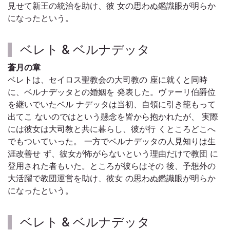
見せて新王の統治を助け、彼 女の思わぬ鑑識眼が明らか
になったという。
ベレト & ベルナデッタ
蒼月の章
ベレトは、セイロス聖教会の大司教の 座に就くと同時
に、ベルナデッタとの婚姻を 発表した。ヴァーリ伯爵位
を継いでいたベル ナデッタは当初、自領に引き籠もって
出てこ ないのではという懸念を皆から抱かれたが、 実際
には彼女は大司教と共に暮らし、彼が行 くところどこへ
でもついていった。 一方でベルナデッタの人見知りは生
涯改善せ ず、彼女が怖がらないという理由だけで教団 に
登用された者もいた。ところが彼らはその 後、予想外の
大活躍で教団運営を助け、彼女 の思わぬ鑑識眼が明らか
になったという。
ベレト & ベルナデッタ