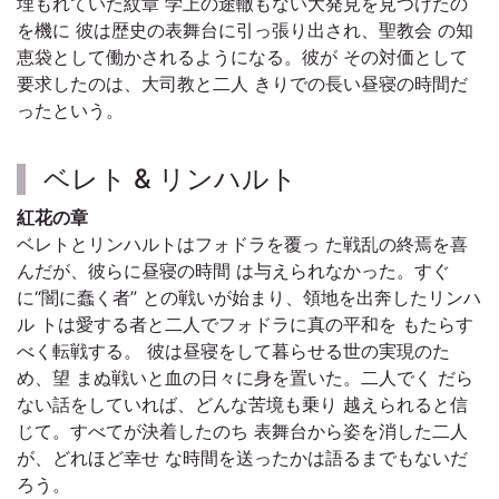
埋もれていた紋章 学上の途轍もない大発見を見つけたの
を機に 彼は歴史の表舞台に引っ張り出され、聖教会 の知
恵袋として働かされるようになる。彼が その対価として
要求したのは、大司教と二人 きりでの長い昼寝の時間だ
ったという。
ベレト & リンハルト
紅花の章
ベレトとリンハルトはフォドラを覆っ た戦乱の終焉を喜
んだが、彼らに昼寝の時間 は与えられなかった。すぐ
に“闇に蠢く者” との戦いが始まり、領地を出奔したリンハ
ル トは愛する者と二人でフォドラに真の平和を もたらす
べく転戦する。 彼は昼寝をして暮らせる世の実現のた
め、望 まぬ戦いと血の日々に身を置いた。二人でく だら
ない話をしていれば、どんな苦境も乗り 越えられると信
じて。すべてが決着したのち 表舞台から姿を消した二人
が、どれほど幸せ な時間を送ったかは語るまでもないだ
ろう。