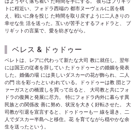
はようやく落ち着い た時間を手にする。 彼らはブリギッ
トに程近い、フォドラ西端の 都市ヌーヴェルに居を構
え、戦いに身を投じ た時間を取り戻すように二人きりの
幸せな生 活を送った。互いが苦手とするフォドラと、 ブ
リギットの言葉で、愛を紡ぎながら。
ベレス & ドゥドゥー
ベレトは、レアに代わって新たな大司 教に就任し、翌年
には国王の従者を辞してい たドゥドゥーとの婚姻を発表
した。婚儀の場 には美しいダスカーの花が飾られ、二人
の門 出を彩ったといわれている。ドゥドゥーは教 団とフ
ァーガスとの橋渡しを買って出ると、 大司教と共にフォ
ドラの復興と発展に尽力。 特にフォドラ内外に暮らす異
民族との関係改 善に努め、状況を大きく好転させた。 大
司教が引退を宣言すると、ドゥドゥーも一 線を退き、二
人でダスカー半島へと移住。花 を育てながら穏やかな余
生を送ったという。