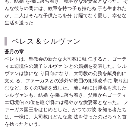
も、結婚 を機に落ち着き、穏やかな愛妻家となった。 そ
んな彼らの間には、紋章を持つ子も持たぬ 子も生まれた
が、二人はそんな子供たちを分 け隔てなく愛し、幸せな
生活を送った。
ベレス & シルヴァン
蒼月の章
ベレトは、聖教会の新たな大司教に就 任すると、ゴーテ
ィエ辺境伯の嫡子シルヴァ ンとの婚姻を発表した。シル
ヴァンは陰にな り日向になり、大司教の公務を献身的に
支え る。ファーガスとの渉外や教団の組織改革に 取り組
むなど、多くの功績を残した。 若い頃には浮名を流した
シルヴァンも、結婚 を機に落ち着き、父親からゴーティ
エ辺境伯 の位を継ぐ頃には穏やかな愛妻家となった。 フ
ァーガス国王をはじめとした、かつての彼 を知る者たち
は、一様に、大司教はどんな魔 法を使ったのだろうと首
を捻ったという。