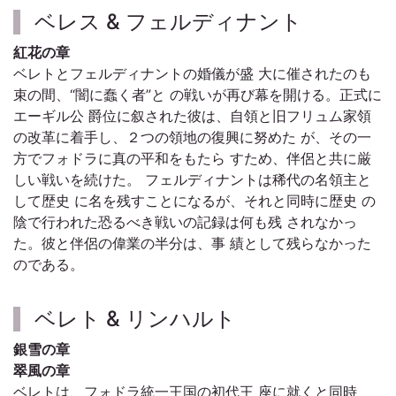
ベレス & フェルディナント
紅花の章
ベレトとフェルディナントの婚儀が盛 大に催されたのも
束の間、“闇に蠢く者”と の戦いが再び幕を開ける。正式に
エーギル公 爵位に叙された彼は、自領と旧フリュム家領
の改革に着手し、２つの領地の復興に努めた が、その一
方でフォドラに真の平和をもたら すため、伴侶と共に厳
しい戦いを続けた。 フェルディナントは稀代の名領主と
して歴史 に名を残すことになるが、それと同時に歴史 の
陰で行われた恐るべき戦いの記録は何も残 されなかっ
た。彼と伴侶の偉業の半分は、事 績として残らなかった
のである。
ベレト & リンハルト
銀雪の章
翠風の章
ベレトは、フォドラ統一王国の初代王 座に就くと同時