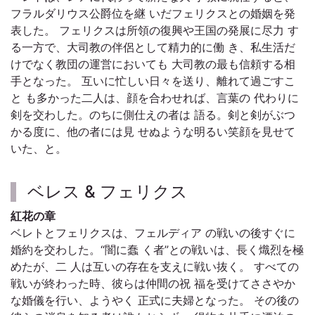
フラルダリウス公爵位を継 いだフェリクスとの婚姻を発
表した。 フェリクスは所領の復興や王国の発展に尽力 す
る一方で、大司教の伴侶として精力的に働 き、私生活だ
けでなく教団の運営においても 大司教の最も信頼する相
手となった。 互いに忙しい日々を送り、離れて過ごすこ
と も多かった二人は、顔を合わせれば、言葉の 代わりに
剣を交わした。のちに側仕えの者は 語る。剣と剣がぶつ
かる度に、他の者には見 せぬような明るい笑顔を見せて
いた、と。
ベレス & フェリクス
紅花の章
ベレトとフェリクスは、フェルディア の戦いの後すぐに
婚約を交わした。“闇に蠢 く者”との戦いは、長く熾烈を極
めたが、二 人は互いの存在を支えに戦い抜く。 すべての
戦いが終わった時、彼らは仲間の祝 福を受けてささやか
な婚儀を行い、ようやく 正式に夫婦となった。 その後の