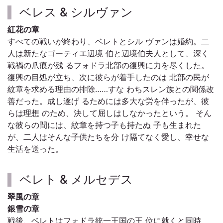
ベレス & シルヴァン
紅花の章
すべての戦いが終わり、ベレトとシル ヴァンは婚約。二
人は新たなゴーティエ辺境 伯と辺境伯夫人として、深く
戦禍の爪痕が残 るフォドラ北部の復興に力を尽くした。
復興の目処が立ち、次に彼らが着手したのは 北部の民が
紋章を求める理由の排除……すな わちスレン族との関係改
善だった。成し遂げ るためには多大な労を伴ったが、彼
らは理想 のため、決して屈しはしなかったという。 そん
な彼らの間には、紋章を持つ子も持たぬ 子も生まれた
が、二人はそんな子供たちを分 け隔てなく愛し、幸せな
生活を送った。
ベレト & メルセデス
翠風の章
銀雪の章
戦後、ベレトはフォドラ統一王国の王 位に就くと同時