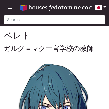
houses.fedatamine.com
menu
ベレト
ガルグ＝マク士官学校の教師