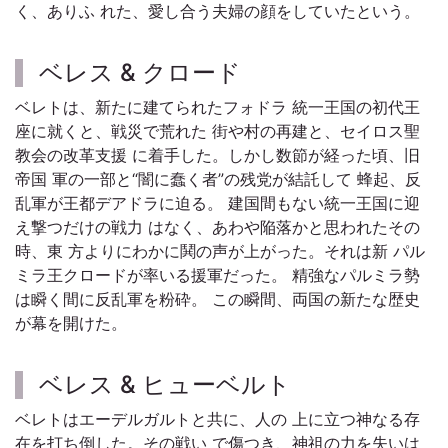
く、ありふ れた、愛し合う夫婦の顔をしていたという。
ベレス & クロード
ベレトは、新たに建てられたフォドラ 統一王国の初代王
座に就くと、戦災で荒れた 街や村の再建と、セイロス聖
教会の改革支援 に着手した。しかし数節が経った頃、旧
帝国 軍の一部と“闇に蠢く者”の残党が結託して 蜂起、反
乱軍が王都デアドラに迫る。 建国間もない統一王国に迎
え撃つだけの戦力 はなく、あわや陥落かと思われたその
時、東 方よりにわかに鬨の声が上がった。それは新 パル
ミラ王クロードが率いる援軍だった。 精強なパルミラ勢
は瞬く間に反乱軍を粉砕。 この瞬間、両国の新たな歴史
が幕を開けた。
ベレス & ヒューベルト
ベレトはエーデルガルトと共に、人の 上に立つ神なる存
在を打ち倒した。その戦い で傷つき、神祖の力を失いは