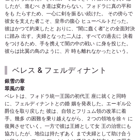
したが、進むべ き道は変わらない。フォドラに真の平和
をも たらすため、一心に剣を振るい続けた。 その傍らで
彼女を支えた者こそ、皇帝の腹心 ヒューベルトだった。
彼はかつて約束したと おりに、“闇に蠢く者”との全面対決
に踏み 出す。夫婦となった二人は、すべての過去に 決着
をつけるため、手を携えて闇の中の戦い に身を投じた。
彼らは比翼の鳥のように、片 時も離れなかったという。
ベレス & フェルディナント
銀雪の章
翠風の章
ベレトは、フォドラ統一王国の初代王 座に就くと同時
に、フェルディナントとの婚 姻を発表した。エーギル公
爵位を取り戻した 彼は、自領とフリュム領の改革に着
手。幾多 の困難を乗り越えながら、２つの領地を徐々 に
復興させていく。一方で彼は王婿として女 王の治世にも
協力したが、地位は持たずあく まで夫婦として助け合う