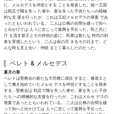
に、メルセデスを伴侶とする ことを発表した。統一王国
は戦災で職を失っ た者や、家を失った子供たちへの積極
的な支 援を行ったが、これは王妃メルセデスの発案 であ
ったともいわれている。 二人は公務の合間を縫って街へ
と出かけては 人々に交じって復興を手伝った。民と共に
汗 を流す新王とその伴侶の姿に、民衆は新たな 時代の到
来を実感したという。二人は命の尽 きるその日まで、ど
んな時も支え合い、仲睦 まじく暮らしたのだった。
ベレト & メルセデス
蒼月の章
ベレトは聖教会の新たな大司教に就任 すると、修道士と
して働き始めていたメルセ デスを伴侶とすることを発表
する。聖教会は 戦災で職を失った者や、家を失った子供
たち への積極的な支援を行ったが、これはメルセ デスの
発案であったともいわれている。 二人は公務の合間を縫
って街へと出かけては 人々に交じって復興を手伝った。