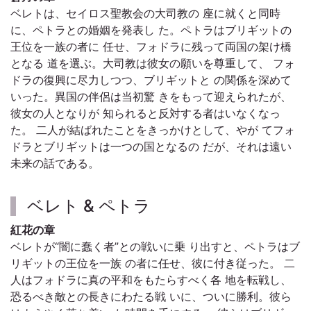
ベレトは、セイロス聖教会の大司教の 座に就くと同時
に、ペトラとの婚姻を発表し た。ペトラはブリギットの
王位を一族の者に 任せ、フォドラに残って両国の架け橋
となる 道を選ぶ。大司教は彼女の願いを尊重して、 フォ
ドラの復興に尽力しつつ、ブリギットと の関係を深めて
いった。異国の伴侶は当初驚 きをもって迎えられたが、
彼女の人となりが 知られると反対する者はいなくなっ
た。 二人が結ばれたことをきっかけとして、やが てフォ
ドラとブリギットは一つの国となるの だが、それは遠い
未来の話である。
ベレト & ペトラ
紅花の章
ベレトが“闇に蠢く者”との戦いに乗 り出すと、ペトラはブ
リギットの王位を一族 の者に任せ、彼に付き従った。 二
人はフォドラに真の平和をもたらすべく各 地を転戦し、
恐るべき敵との長きにわたる戦 いに、ついに勝利。彼ら