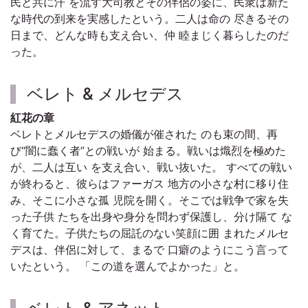
民と共に汗 を流す大司教とその伴侶の姿に、民衆は新た
な時代の到来を実感したという。二人は命の 尽きるその
日まで、どんな時も支え合い、仲 睦まじく暮らしたのだ
った。
ベレト & メルセデス
紅花の章
ベレトとメルセデスの婚儀が催された のも束の間、再
び“闇に蠢く者”との戦いが 始まる。戦いは熾烈を極めた
が、二人は互い を支え合い、戦い抜いた。 すべての戦い
が終わると、彼らはファーガス 地方の小さな村に移り住
み、そこに小さな孤 児院を開く。そこでは戦争で家を失
った子供 たちを出身や身分を問わず保護し、分け隔て な
く育てた。子供たちの屈託のない笑顔に囲 まれたメルセ
デスは、伴侶に対して、まるで 口癖のようにこう言って
いたという。 「この道を選んでよかった」と。