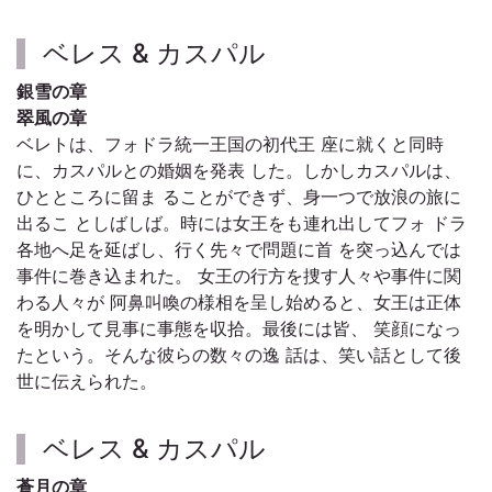
ベレス & カスパル
銀雪の章
翠風の章
ベレトは、フォドラ統一王国の初代王 座に就くと同時
に、カスパルとの婚姻を発表 した。しかしカスパルは、
ひとところに留ま ることができず、身一つで放浪の旅に
出るこ としばしば。時には女王をも連れ出してフォ ドラ
各地へ足を延ばし、行く先々で問題に首 を突っ込んでは
事件に巻き込まれた。 女王の行方を捜す人々や事件に関
わる人々が 阿鼻叫喚の様相を呈し始めると、女王は正体
を明かして見事に事態を収拾。最後には皆、 笑顔になっ
たという。そんな彼らの数々の逸 話は、笑い話として後
世に伝えられた。
ベレス & カスパル
蒼月の章