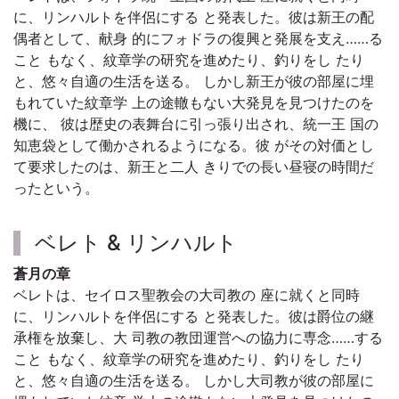
に、リンハルトを伴侶にする と発表した。彼は新王の配
偶者として、献身 的にフォドラの復興と発展を支え……る
こと もなく、紋章学の研究を進めたり、釣りをし たり
と、悠々自適の生活を送る。 しかし新王が彼の部屋に埋
もれていた紋章学 上の途轍もない大発見を見つけたのを
機に、 彼は歴史の表舞台に引っ張り出され、統一王 国の
知恵袋として働かされるようになる。彼 がその対価とし
て要求したのは、新王と二人 きりでの長い昼寝の時間だ
ったという。
ベレト & リンハルト
蒼月の章
ベレトは、セイロス聖教会の大司教の 座に就くと同時
に、リンハルトを伴侶にする と発表した。彼は爵位の継
承権を放棄し、大 司教の教団運営への協力に専念……する
こと もなく、紋章学の研究を進めたり、釣りをし たり
と、悠々自適の生活を送る。 しかし大司教が彼の部屋に