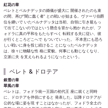
紅花の章
ベレトとベルナデッタの婚儀が盛大に 開催されたのも束
の間、再び“闇に蠢く者” との戦いが始まる。ヴァーリ伯爵
位を継いで いたベルナデッタは当初、自領に引き籠もっ
て出てこないのではという懸念を皆から抱か れたが、フ
ォドラに真の平和をもたらすべく 転戦する夫に従い、彼
が行くところどこへで もついていった。 不本意にも恐ろ
しい戦いに身を投じ続けるこ とになったベルナデッタ
は、徐々に物騒な性 格に変貌。何事にも動じなくなり、
立派に夫 を支えられるようになったという。
ベレト & ドロテア
銀雪の章
翠風の章
ベレトは、フォドラ統一王国の初代王 座に就くと同時
に、ドロテアを伴侶にすると 発表した。以降ドロテアが
公的な場に姿を現 すことはなかったが、フォドラ全土の