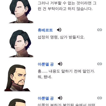
그러나 거부할 수 없는 것이라면 그
런 건 부탁이라고 하지 않습니다.
volume_up
link
휴베르트
섭정의 명령, 삼가 받들지요.
volume_up
link
아룬델 공
흥…… 내용도 말하기 전에 말인가.
뭐, 됐네.
volume_up
link
아룬델 공
이쪽의 부하가 봉인된 숲에서 어떤