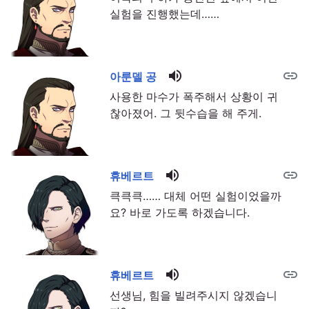
실험을 진행했는데……
volume_up
link
아룬델 공
사용한 마수가 폭주해서 상황이 귀
찮아졌어. 그 뒷수습을 해 주게.
volume_up
link
휴베르트
큭큭큭…… 대체 어떤 실험이었을까
요? 바로 가도록 하겠습니다.
volume_up
link
휴베르트
선생님, 힘을 빌려주시지 않겠습니