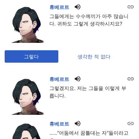
volume_up
link
휴베르트
그들에게는 수수께끼가 아주 많습니
다. 귀하도 그렇게 생각하시지요?
그렇다
생각한 적 없다
volume_up
link
link
휴베르트
그렇겠지요. 저는 그들을 이렇게 부
릅니다.
volume_up
link
휴베르트
……"어둠에서 꿈틀대는 자"들이라고