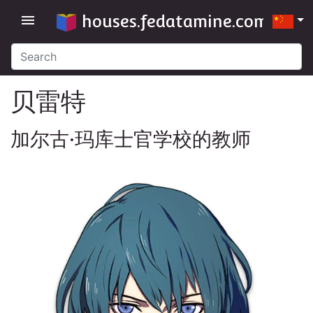
houses.fedatamine.com
menu
贝雷特
加尔古·玛库士官学校的教师