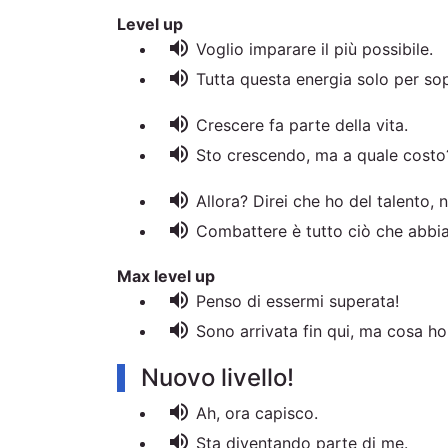
Level up
volume_up
Voglio imparare il più possibile.
volume_up
Tutta questa energia solo per so
volume_up
Crescere fa parte della vita.
volume_up
Sto crescendo, ma a quale costo
volume_up
Allora? Direi che ho del talento, 
volume_up
Combattere è tutto ciò che abbi
Max level up
volume_up
Penso di essermi superata!
volume_up
Sono arrivata fin qui, ma cosa ho
Nuovo livello!
volume_up
Ah, ora capisco.
volume_up
Sta diventando parte di me.