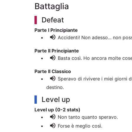
Battaglia
Defeat
Parte I Principiante
volume_up
Accidenti! Non adesso... non poss
Parte II Principiante
volume_up
Basta così. Ho ancora molte cose
Parte II Classico
volume_up
Speravo di rivivere i miei giorni d
destino.
Level up
Level up (0-2 stats)
volume_up
Non tanto quanto speravo.
volume_up
Forse è meglio così.