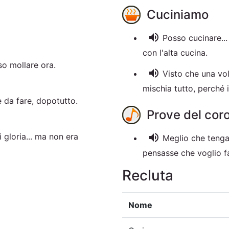
Cuciniamo
volume_up
Posso cucinare...
con l'alta cucina.
o mollare ora.
volume_up
Visto che una vol
mischia tutto, perché 
 da fare, dopotutto.
Prove del cor
volume_up
i gloria... ma non era
Meglio che tenga
pensasse che voglio f
Recluta
Nome