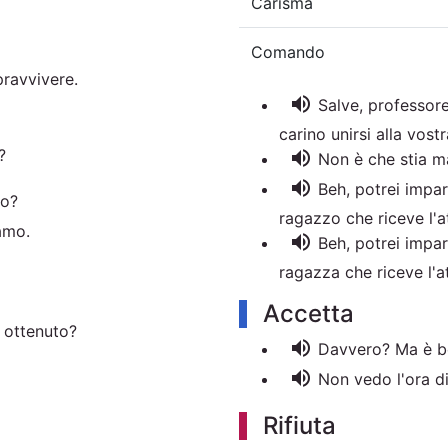
Carisma
Comando
pravvivere.
volume_up
Salve, professore
carino unirsi alla vostr
?
volume_up
Non è che stia ma
volume_up
Beh, potrei impara
no?
ragazzo che riceve l'a
amo.
volume_up
Beh, potrei impara
ragazza che riceve l'a
Accetta
 ottenuto?
volume_up
Davvero? Ma è be
volume_up
Non vedo l'ora di
Rifiuta