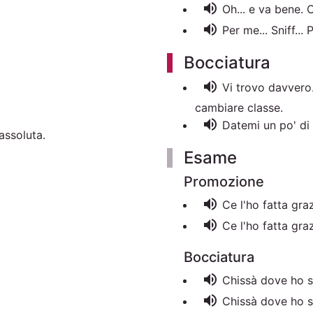
volume_up
Oh... e va bene. 
volume_up
Per me... Sniff...
Bocciatura
volume_up
Vi trovo davvero.
cambiare classe.
volume_up
Datemi un po' di
assoluta.
Esame
Promozione
volume_up
Ce l'ho fatta gra
volume_up
Ce l'ho fatta gra
Bocciatura
volume_up
Chissà dove ho sb
volume_up
Chissà dove ho sb