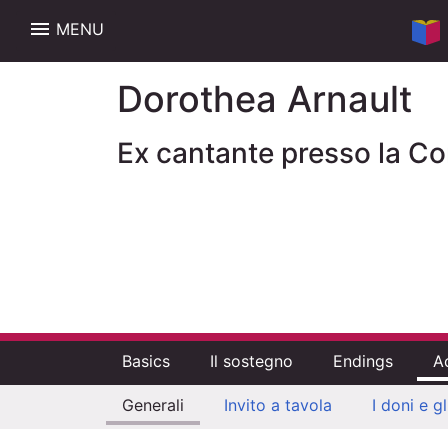
menu
MENU
Dorothea Arnault
Ex cantante presso la Co
Basics
Il sostegno
Endings
A
Generali
Invito a tavola
I doni e g