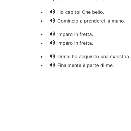
volume_up
Ho capito! Che bello.
volume_up
Comincio a prenderci la mano.
volume_up
Imparo in fretta.
volume_up
Imparo in fretta.
volume_up
Ormai ho acquisito una maestria 
volume_up
Finalmente è parte di me.