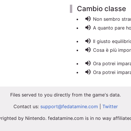
Cambio classe
volume_up
Non sembro stran
volume_up
A quanto pare ho
volume_up
Il giusto equilibri
volume_up
Cosa è più import
volume_up
Ora potrei impar
volume_up
Ora potrei impar
Files served to you directly from the game's data.
Contact us:
support@fedatamine.com
|
Twitter
righted by Nintendo. fedatamine.com is in no way affiliat