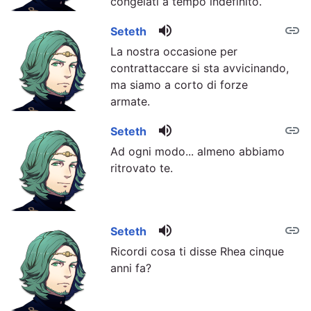
congelati a tempo indefinito.
volume_up
link
Seteth
La nostra occasione per
contrattaccare si sta avvicinando,
ma siamo a corto di forze
armate.
volume_up
link
Seteth
Ad ogni modo... almeno abbiamo
ritrovato te.
volume_up
link
Seteth
Ricordi cosa ti disse Rhea cinque
anni fa?