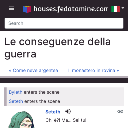
houses.fedatamine.com
menu
Le conseguenze della
guerra
« Come neve argentea
Il monastero in rovina »
Byleth
enters the scene
link
Seteth
enters the scene
link
volume_up
link
Seteth
Chi è?! Ma... Sei tu!