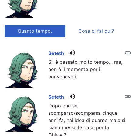
Quanto tempo.
Cosa ci fai qui?
volume_up
link
link
Seteth
Sì, è passato molto tempo... ma,
non è il momento per i
convenevoli.
volume_up
link
Seteth
Dopo che sei
scomparso/scomparsa cinque
anni fa, hai idea di quanto male si
siano messe le cose per la
Chiesa?