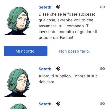
volume_up
link
Seteth
Disse che se le fosse successo
qualcosa, avrebbe voluto che
assumessi tu il comando. Ti
investì del compito di guidare il
popolo del Fódlan!
Mi ricordo.
Non posso farlo.
volume_up
link
link
Seteth
Allora, ti supplico... onora la sua
richiesta.
volume_up
link
Seteth