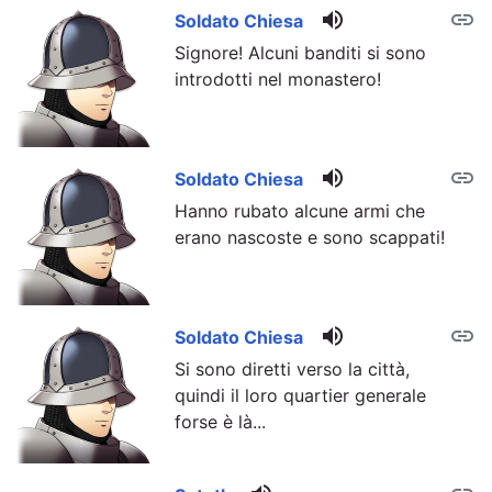
volume_up
link
Soldato Chiesa
Signore! Alcuni banditi si sono
introdotti nel monastero!
volume_up
link
Soldato Chiesa
Hanno rubato alcune armi che
erano nascoste e sono scappati!
volume_up
link
Soldato Chiesa
Si sono diretti verso la città,
quindi il loro quartier generale
forse è là...