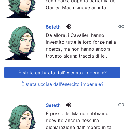
scomparsa dopo la battaglia del
Garreg Mach cinque anni fa.
volume_up
link
Seteth
Da allora, i Cavalieri hanno
investito tutte le loro forze nella
ricerca, ma non hanno ancora
trovato alcuna traccia di lei.
È stata catturata dall'esercito imperiale?
È stata uccisa dall'esercito imperiale?
volume_up
link
link
Seteth
È possibile. Ma non abbiamo
ricevuto ancora nessuna
dichiarazione dall'Impero in tal