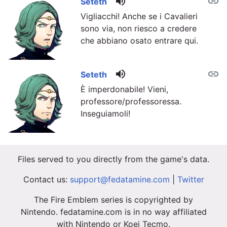
volume_up
link
Seteth
Vigliacchi! Anche se i Cavalieri
sono via, non riesco a credere
che abbiano osato entrare qui.
volume_up
link
Seteth
È imperdonabile! Vieni,
professore/professoressa.
Inseguiamoli!
Files served to you directly from the game's data.
Contact us:
support@fedatamine.com
|
Twitter
The Fire Emblem series is copyrighted by
Nintendo. fedatamine.com is in no way affiliated
with Nintendo or Koei Tecmo.