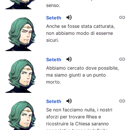
senso.
volume_up
link
Seteth
Anche se fosse stata catturata,
non abbiamo modo di esserne
sicuri.
volume_up
link
Seteth
Abbiamo cercato dove possibile,
ma siamo giunti a un punto
morto.
volume_up
link
Seteth
Se non facciamo nulla, i nostri
sforzi per trovare Rhea e
ricostruire la Chiesa saranno