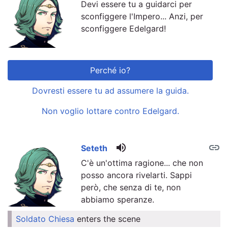
Devi essere tu a guidarci per
sconfiggere l'Impero... Anzi, per
sconfiggere Edelgard!
Perché io?
Dovresti essere tu ad assumere la guida.
Non voglio lottare contro Edelgard.
volume_up
link
link
Seteth
C'è un'ottima ragione... che non
posso ancora rivelarti. Sappi
però, che senza di te, non
abbiamo speranze.
Soldato Chiesa
enters the scene
link