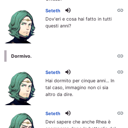
volume_up
link
Seteth
Dov'eri e cosa hai fatto in tutti
questi anni?
link
Dormivo.
volume_up
link
Seteth
Hai dormito per cinque anni... In
tal caso, immagino non ci sia
altro da dire.
volume_up
link
Seteth
Devi sapere che anche Rhea è