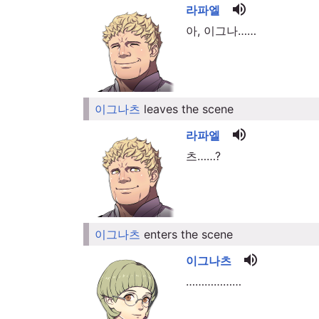
volume_up
라파엘
아, 이그나……
이그나츠
leaves the scene
volume_up
라파엘
츠……?
이그나츠
enters the scene
volume_up
이그나츠
………………