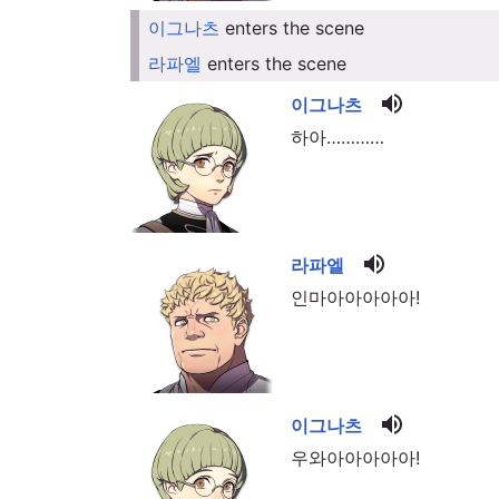
이그나츠
enters the scene
라파엘
enters the scene
volume_up
이그나츠
하아…………
volume_up
라파엘
인마아아아아아!
volume_up
이그나츠
우와아아아아아!