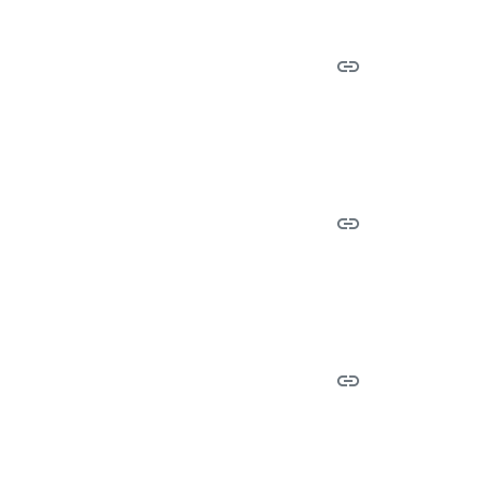
link
link
link