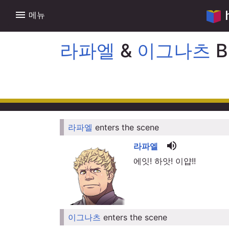
menu
메뉴
라파엘
&
이그나츠
B
라파엘
enters the scene
volume_up
라파엘
에잇! 하앗! 이얍!!
이그나츠
enters the scene