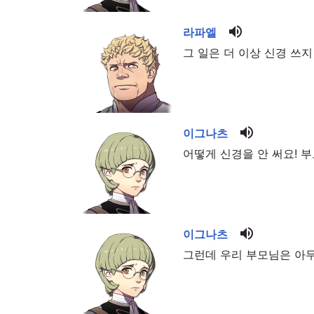
volume_up
라파엘
그 일은 더 이상 신경 쓰지
volume_up
이그나츠
어떻게 신경을 안 써요! 
volume_up
이그나츠
그런데 우리 부모님은 아