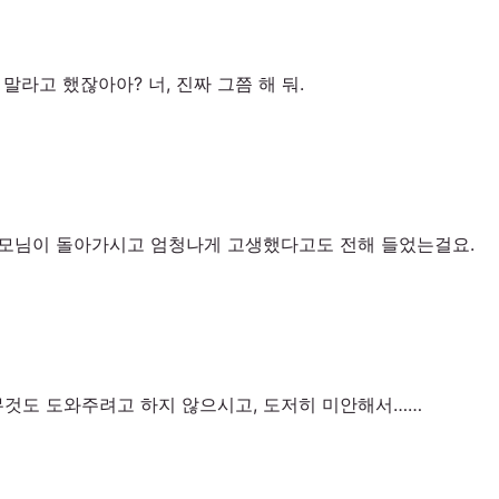
 말라고 했잖아아? 너, 진짜 그쯤 해 둬.
부모님이 돌아가시고 엄청나게 고생했다고도 전해 들었는걸요.
무것도 도와주려고 하지 않으시고, 도저히 미안해서……