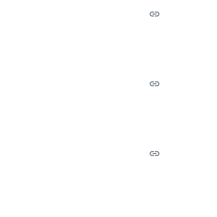
link
link
link