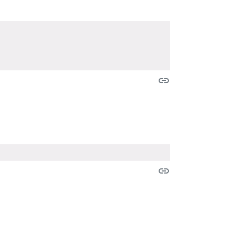
link
link
link
link
link
link