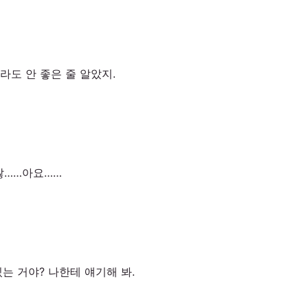
라도 안 좋은 줄 알았지.
괜찮……아요……
는 거야? 나한테 얘기해 봐.