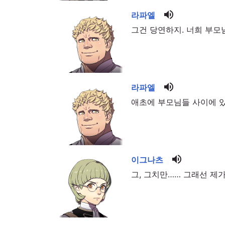
volume_up
라파엘
그건 당연하지. 너희 부모
volume_up
라파엘
애초에 부모님들 사이에 있
volume_up
이그나츠
그, 그치만…… 그래선 제