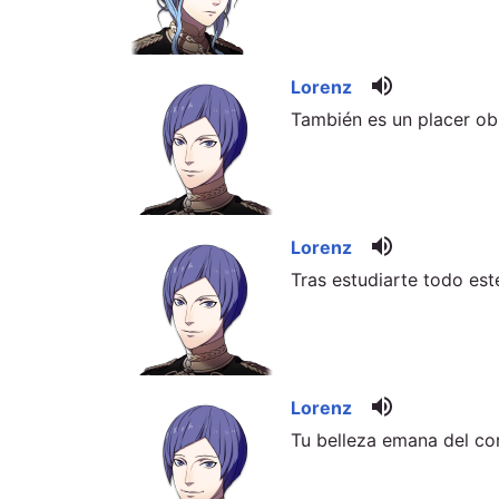
volume_up
Lorenz
También es un placer obs
volume_up
Lorenz
Tras estudiarte todo est
volume_up
Lorenz
Tu belleza emana del cor