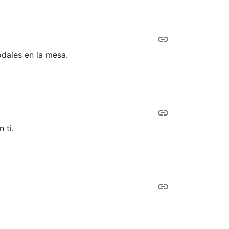
link
odales en la mesa.
link
 ti.
link