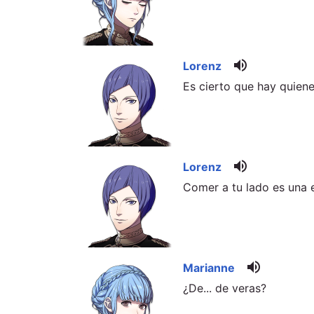
volume_up
Lorenz
Es cierto que hay quiene
volume_up
Lorenz
Comer a tu lado es una e
volume_up
Marianne
¿De... de veras?