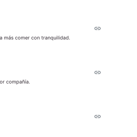
link
ta más comer con tranquilidad.
link
jor compañía.
link