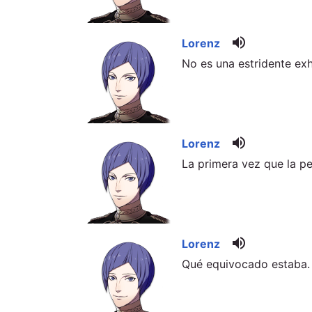
volume_up
Lorenz
No es una estridente exh
volume_up
Lorenz
La primera vez que la pe
volume_up
Lorenz
Qué equivocado estaba. T