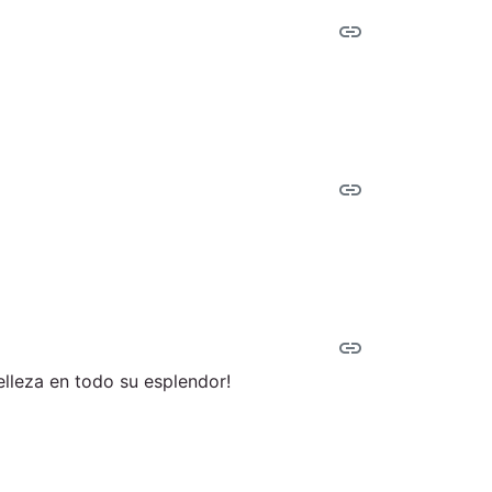
link
link
link
elleza en todo su esplendor!