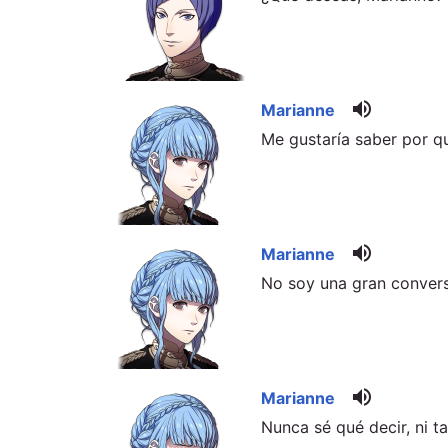
volume_up
Marianne
Me gustaría saber por qu
volume_up
Marianne
No soy una gran conver
volume_up
Marianne
Nunca sé qué decir, ni 