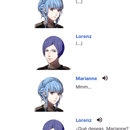
(...)
Lorenz
(...)
volume_up
Marianne
Mmm...
volume_up
Lorenz
¿Qué deseas, Marianne?