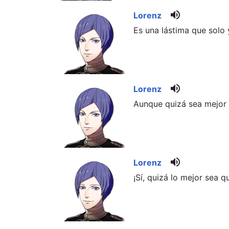
volume_up
Lorenz
Es una lástima que solo 
volume_up
Lorenz
Aunque quizá sea mejor 
volume_up
Lorenz
¡Sí, quizá lo mejor sea 