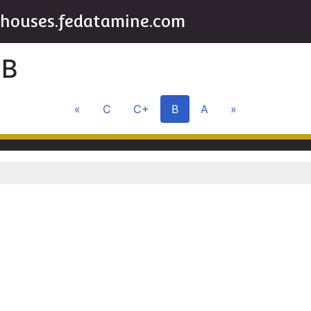
houses.fedatamine.com
B
«
C
C+
B
A
»