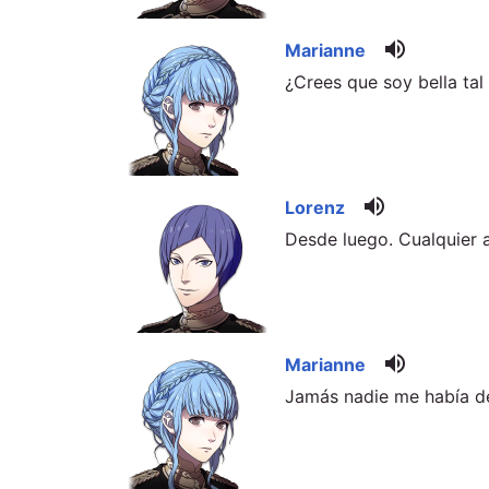
volume_up
Marianne
¿Crees que soy bella ta
volume_up
Lorenz
Desde luego. Cualquier 
volume_up
Marianne
Jamás nadie me había de