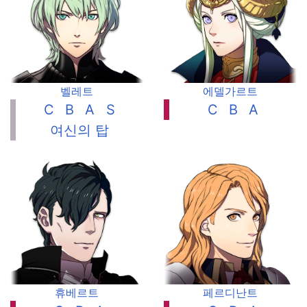
벨레트
에델가르트
C
B
A
S
C
B
A
여신의 탑
휴베르트
페르디난트