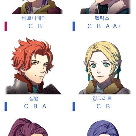
베르나데타
펠릭스
C
B
C
B
A
A+
실뱅
잉그리트
C
B
A
C
B