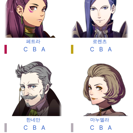
페트라
로렌츠
C
B
A
C
B
A
한네만
마누엘라
C
B
A
C
B
A