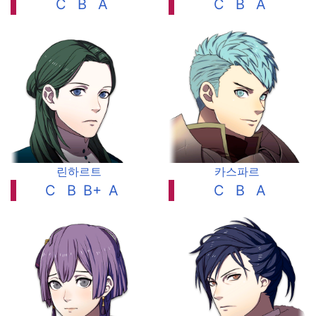
C
B
A
C
B
A
린하르트
카스파르
C
B
B+
A
C
B
A